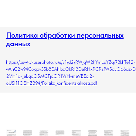
Политика обработки персональных
данных
https://psv4.vkuserphoto.ru/s/v1/d2/RW_qW2hYmLuYZgr73khTe12-
wAhC2w94Gxgov35b8EAhlbaOkRlj3DeRHxRCRzfW5avO66dsx
2VH1d-_elJqqQ5MCFjaGR1WH-meVBEoi2-
oUSI11OEHZ394/Politika_konfidentsialnosti.pdf